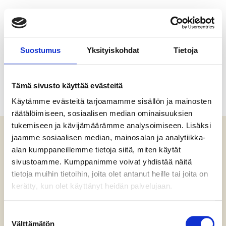
Valikko
Maaritin
Suostumus
Yksityiskohdat
Tietoja
Lounaskulma
Tämä sivusto käyttää evästeitä
Kategoria:
Uncategorized
Käytämme evästeitä tarjoamamme sisällön ja mainosten
räätälöimiseen, sosiaalisen median ominaisuuksien
tukemiseen ja kävijämäärämme analysoimiseen. Lisäksi
Kategoriat
jaamme sosiaalisen median, mainosalan ja analytiikka-
UNCATEGORIZED
alan kumppaneillemme tietoja siitä, miten käytät
Hello world!
sivustoamme. Kumppanimme voivat yhdistää näitä
tietoja muihin tietoihin, joita olet antanut heille tai joita on
kerätty, kun olet käyttänyt heidän palvelujaan.
Kirjoittanut
admin
15 lokakuun, 2020
Kirjoittaja
Julkaisupäivämäärä
artikkeliin
1 kommentti
S
Hello
Välttämätön
u